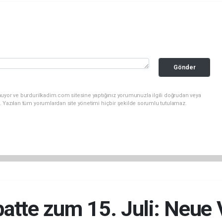
Gönder
nuyor ve burdurilkadim.com sitesine yaptığınız yorumunuzla ilgili doğrudan veya
. Yazılan tüm yorumlardan site yönetimi hiçbir şekilde sorumlu tutulamaz.
batte zum 15. Juli: Neue