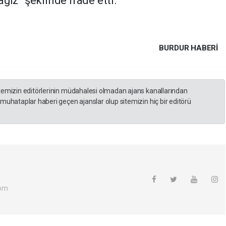
ğız” şeklinde ifade etti.
BURDUR HABERİ
itemizin editörlerinin müdahalesi olmadan ajans kanallarından
 muhataplar haberi geçen ajanslar olup sitemizin hiç bir editörü
com