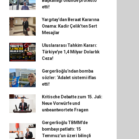
Başkanlığı önünde protesto
etti!
Yargıtay’dan Beraat Kararına
Onama: Kadir Çelik’ten Sert
Mesajlar
Uluslararası Tahkim Kararı:
Türkiye'ye 1,4 Milyar Dolarlık
Ceza!
Gergerlioğlu’ndan bomba
sözler: ‘Adalet sistemi iflas
etti!
Kritische Debatte zum 15. Juli:
Neue Vorwürfe und
unbeantwortete Fragen
Gergerlioğlu TBMM’de
bombayı patlattı: 15
Temmuz’un üzeri bilinçli