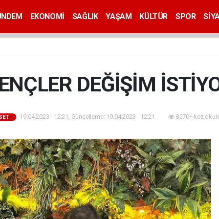
ÜNDEM
EKONOMİ
SAĞLIK
YAŞAM
KÜLTÜR
SPOR
SİY
ENÇLER DEĞİŞİM İSTİY
19.04.2023 - 12:21, Güncelleme: 19.04.2023 - 12:21
8570+ kez okun
SET