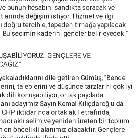
r ve bunun hesabını sandıkta soracak ve
larında değişim istiyor. Hizmet ve ilgi
ı doğru tercihle, tepeden tırnağa yapılacak
 Bu seçimin kaderini gençler belirleyecek.”
NUŞABİLİYORUZ. GENÇLERE VE
CAĞIZ”
m yakaladıklarını dile getiren Gümüş, “Bende
erini, taleplerini ve düşünce tarzlarını çok iyi
ak dili konuşabiliyor, ortak paydada
anı adayımız Sayın Kemal Kılıçdaroğlu da
 CHP iktidarında ortak akıl etrafında,
acı aklı selim ve yeniden üreten bir toplum
m en öncelikli alanımız olacaktır. Gençlere