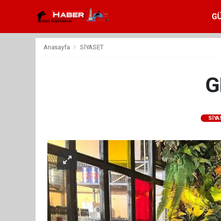
G
Anasayfa
SİYASET
G
SİYA