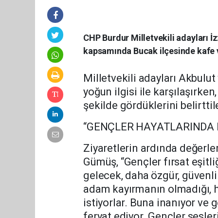
CHP Burdur Milletvekili adayları 
kapsamında Bucak ilçesinde kafe v
Milletvekili adayları Akbulu
yoğun ilgisi ile karşılaşırken
şekilde gördüklerini belirttil
“GENÇLER HAYATLARINDA D
Ziyaretlerin ardında değerl
Gümüş, “Gençler fırsat eşitliğ
gelecek, daha özgür, güvenli 
adam kayırmanın olmadığı, h
istiyorlar. Buna inanıyor ve 
feryat ediyor. Gençler sesler