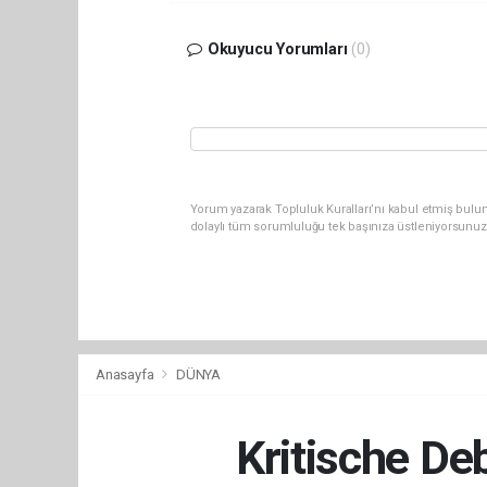
Okuyucu Yorumları
(0)
Yorum yazarak Topluluk Kuralları’nı kabul etmiş bulu
dolaylı tüm sorumluluğu tek başınıza üstleniyorsunuz
Anasayfa
DÜNYA
Kritische De