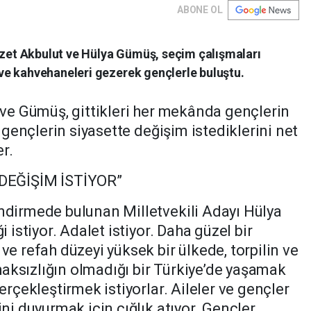
ABONE OL
İzzet Akbulut ve Hülya Gümüş, seçim çalışmaları
e kahvehaneleri gezerek gençlerle buluştu.
t ve Gümüş, gittikleri her mekânda gençlerin
, gençlerin siyasette değişim istediklerini net
er.
EĞİŞİM İSTİYOR”
endirmede bulunan Milletvekili Adayı Hülya
i istiyor. Adalet istiyor. Daha güzel bir
ve refah düzeyi yüksek bir ülkede, torpilin ve
aksızlığın olmadığı bir Türkiye’de yaşamak
gerçekleştirmek istiyorlar. Aileler ve gençler
ini duyurmak için çığlık atıyor. Gençler