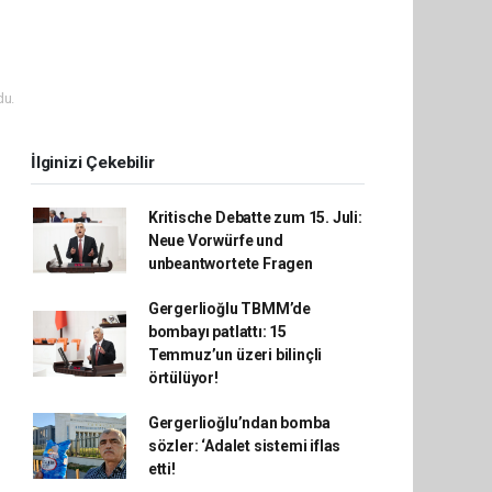
du.
İlginizi Çekebilir
Kritische Debatte zum 15. Juli:
Neue Vorwürfe und
unbeantwortete Fragen
Gergerlioğlu TBMM’de
bombayı patlattı: 15
Temmuz’un üzeri bilinçli
örtülüyor!
Gergerlioğlu’ndan bomba
sözler: ‘Adalet sistemi iflas
etti!