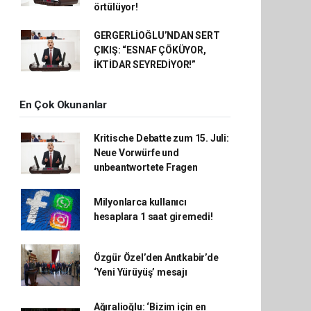
örtülüyor!
GERGERLİOĞLU’NDAN SERT
ÇIKIŞ: “ESNAF ÇÖKÜYOR,
İKTİDAR SEYREDİYOR!”
En Çok Okunanlar
Kritische Debatte zum 15. Juli:
Neue Vorwürfe und
unbeantwortete Fragen
Milyonlarca kullanıcı
hesaplara 1 saat giremedi!
Özgür Özel’den Anıtkabir’de
‘Yeni Yürüyüş’ mesajı
Ağıralioğlu: ‘Bizim için en