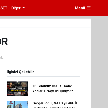
ASET
Diğer
Menü
OR
du.
İlginizi Çekebilir
15 Temmuz’un Gizli Kalan
Yönleri Ortaya mı Çıkıyor?
Gergerlioğlu, NATO’yu AKP İl