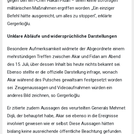
gegen den MIT-Chef Hakan Fidan – seien keine sofortigen
militärischen Maßnahmen ergriffen worden. „Ein einziger
Befehl hätte ausgereicht, um alles zu stoppen“, erklärte
Gergerlioğlu.
Unklare Abläufe und widersprüchliche Darstellungen
Besondere Aufmerksamkeit widmete der Abgeordnete einem
mehrstündigen Treffen zwischen Akar und Fidan am Abend
des 15. Juli, über dessen Inhalt bis heute nichts bekannt sei.
Ebenso stellte er die offizielle Darstellung infrage, wonach
Akar während des Putsches gewaltsam festgesetzt worden
sei. Zeugenaussagen und Videoaufnahmen würden ein
anderes Bild zeichnen, so Gergerlioğlu.
Er zitierte zudem Aussagen des verurteilten Generals Mehmet
Dişli, der behauptet habe, Akar sei ebenso in die Ereignisse
involviert gewesen wie er selbst. Diese Aussagen hätten
bislang keine ausreichende öffentliche Beachtung gefunden.