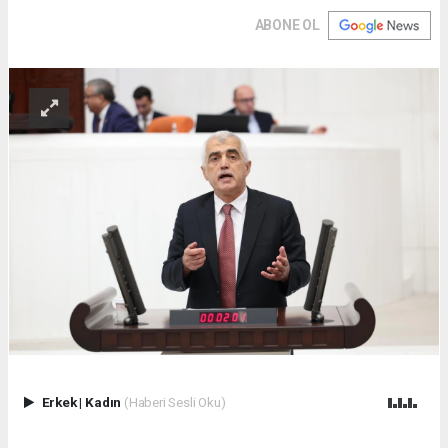
ABONE OL
Erkek
|
Kadın
(Haberi Sesli Oku)