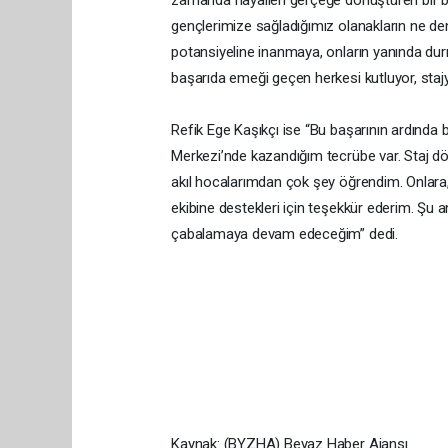
gençlerimize sağladığımız olanakların ne den
potansiyeline inanmaya, onların yanında du
başarıda emeği geçen herkesi kutluyor, stajy
Refik Ege Kaşıkçı ise “Bu başarının ardında 
Merkezi’nde kazandığım tecrübe var. Staj d
akıl hocalarımdan çok şey öğrendim. Onlara,
ekibine destekleri için teşekkür ederim. Şu a
çabalamaya devam edeceğim” dedi.
Kaynak: (BYZHA) Beyaz Haber Ajansı