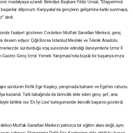
 bronz madalyaya uzandı. Belediye Başkanı Yıldız Ünsal, “Stajyerimizi
aşarılar diliyorum. Karşıyaka’da gençlerin gelişimine katkı sunmaya,
” dedi.
esinde faaliyet gösteren Cordelion Mutfak Sanatları Merkezi, genç
ya devam ediyor. Çiğli Borsa İstanbul Mesleki ve Teknik Anadolu
, merkezde sürdürdüğü staj sürecinde edindiği deneyimlerle İzmir İl
en Gastro Genç İzmir Yemek Yarışması’nda büyük bir başarıya imza
ajını sürdüren Refik Ege Kaşıkçı, yarışmada baharın ve Ege’nin ruhunu
ya kazandı. Tatlı tabağında da birincilik elde eden genç şef, ana
e birlikte ise ‘En İyi Lise’ kategorisinde ikincilik başarısı gösterdi.
elion Mutfak Sanatları Merkezi yalnızca bir eğitim alanı değil, aynı
arı sahnesi. Stajyerimiz Refik Ege Kaşıkçı’nın elde ettiği bu başarı,