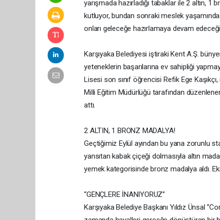
yarışmada hazırladığı tabaklar ile 2 altın, 1
kutluyor, bundan sonraki meslek yaşamında b
onları geleceğe hazırlamaya devam edeceğiz
Karşıyaka Belediyesi iştiraki Kent A.Ş. büny
yeteneklerin başarılarına ev sahipliği yapma
Lisesi son sınıf öğrencisi Refik Ege Kaşıkçı
Milli Eğitim Müdürlüğü tarafından düzenlen
attı.
2 ALTIN, 1 BRONZ MADALYA!
Geçtiğimiz Eylül ayından bu yana zorunlu st
yansıtan kabak çiçeği dolmasıyla altın madal
yemek kategorisinde bronz madalya aldı. Ekibiyl
“GENÇLERE İNANIYORUZ”
Karşıyaka Belediye Başkanı Yıldız Ünsal “Cord
zamanda hayalleri gerçeğe dönüştüren bir baş