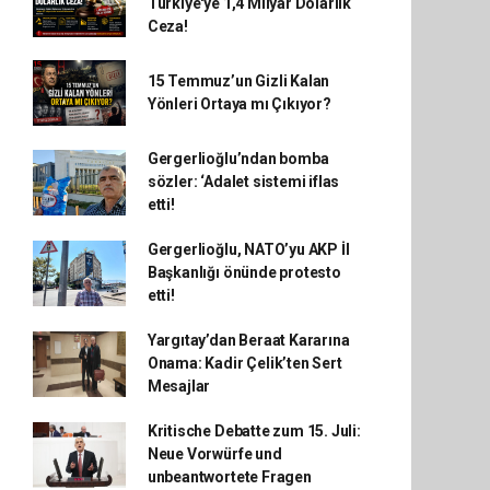
Türkiye'ye 1,4 Milyar Dolarlık
Ceza!
15 Temmuz’un Gizli Kalan
Yönleri Ortaya mı Çıkıyor?
Gergerlioğlu’ndan bomba
sözler: ‘Adalet sistemi iflas
etti!
Gergerlioğlu, NATO’yu AKP İl
Başkanlığı önünde protesto
etti!
Yargıtay’dan Beraat Kararına
Onama: Kadir Çelik’ten Sert
Mesajlar
Kritische Debatte zum 15. Juli:
Neue Vorwürfe und
unbeantwortete Fragen