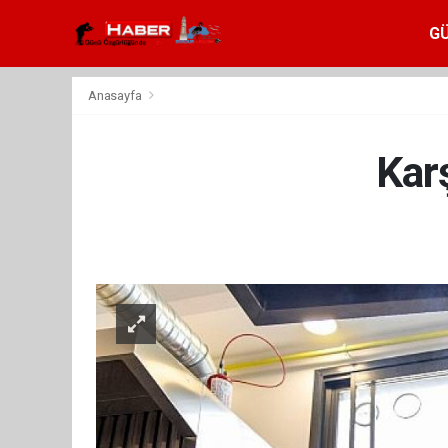
G
Anasayfa
Kar