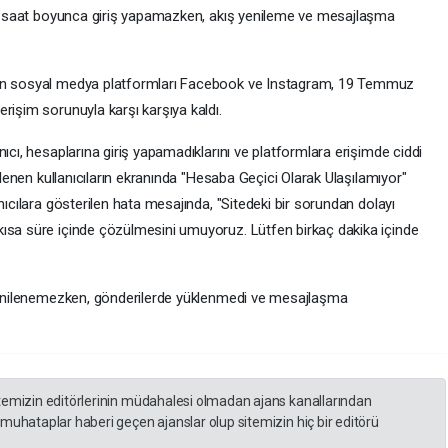
bir saat boyunca giriş yapamazken, akış yenileme ve mesajlaşma
lan sosyal medya platformları Facebook ve Instagram, 19 Temmuz
rişim sorunuyla karşı karşıya kaldı.
ıcı, hesaplarına giriş yapamadıklarını ve platformlara erişimde ciddi
kilenen kullanıcıların ekranında "Hesaba Geçici Olarak Ulaşılamıyor"
nıcılara gösterilen hata mesajında, "Sitedeki bir sorundan dolayı
ısa süre içinde çözülmesini umuyoruz. Lütfen birkaç dakika içinde
 yenilenemezken, gönderilerde yüklenmedi ve mesajlaşma
itemizin editörlerinin müdahalesi olmadan ajans kanallarından
 muhataplar haberi geçen ajanslar olup sitemizin hiç bir editörü