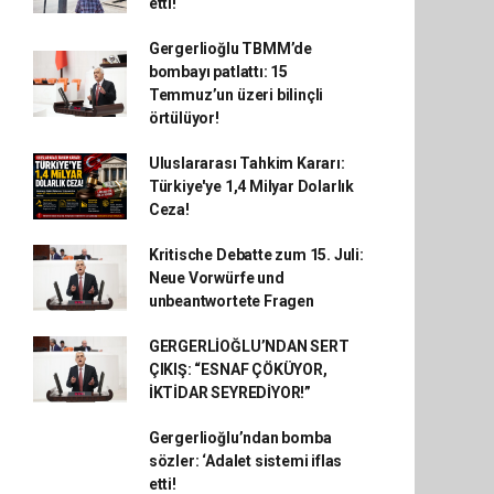
etti!
Gergerlioğlu TBMM’de
bombayı patlattı: 15
Temmuz’un üzeri bilinçli
örtülüyor!
Uluslararası Tahkim Kararı:
Türkiye'ye 1,4 Milyar Dolarlık
Ceza!
Kritische Debatte zum 15. Juli:
Neue Vorwürfe und
unbeantwortete Fragen
GERGERLİOĞLU’NDAN SERT
ÇIKIŞ: “ESNAF ÇÖKÜYOR,
İKTİDAR SEYREDİYOR!”
Gergerlioğlu’ndan bomba
sözler: ‘Adalet sistemi iflas
etti!