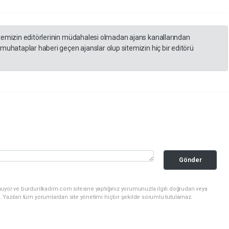
itemizin editörlerinin müdahalesi olmadan ajans kanallarından
 muhataplar haberi geçen ajanslar olup sitemizin hiç bir editörü
Gönder
nuyor ve burdurilkadim.com sitesine yaptığınız yorumunuzla ilgili doğrudan veya
. Yazılan tüm yorumlardan site yönetimi hiçbir şekilde sorumlu tutulamaz.