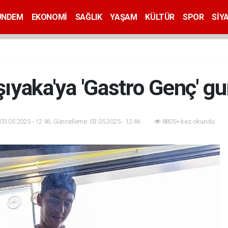
ÜNDEM
EKONOMİ
SAĞLIK
YAŞAM
KÜLTÜR
SPOR
SİY
şıyaka'ya 'Gastro Genç' gu
03.05.2025 - 12:46, Güncelleme: 03.05.2025 - 12:46
8805+ kez okundu.