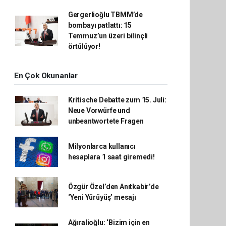
Gergerlioğlu TBMM’de
bombayı patlattı: 15
Temmuz’un üzeri bilinçli
örtülüyor!
En Çok Okunanlar
Kritische Debatte zum 15. Juli:
Neue Vorwürfe und
unbeantwortete Fragen
Milyonlarca kullanıcı
hesaplara 1 saat giremedi!
Özgür Özel’den Anıtkabir’de
‘Yeni Yürüyüş’ mesajı
Ağıralioğlu: ‘Bizim için en