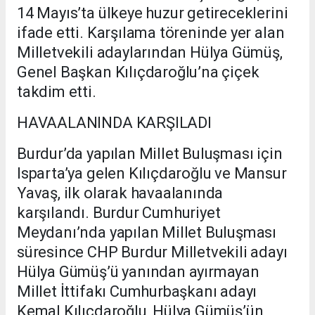
14 Mayıs’ta ülkeye huzur getireceklerini
ifade etti. Karşılama töreninde yer alan
Milletvekili adaylarından Hülya Gümüş,
Genel Başkan Kılıçdaroğlu’na çiçek
takdim etti.
HAVAALANINDA KARŞILADI
Burdur’da yapılan Millet Buluşması için
Isparta’ya gelen Kılıçdaroğlu ve Mansur
Yavaş, ilk olarak havaalanında
karşılandı. Burdur Cumhuriyet
Meydanı’nda yapılan Millet Buluşması
süresince CHP Burdur Milletvekili adayı
Hülya Gümüş’ü yanından ayırmayan
Millet İttifakı Cumhurbaşkanı adayı
Kemal Kılıçdaroğlu, Hülya Gümüş’ün