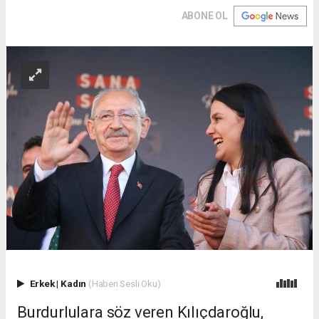
ABONE OL
Erkek
|
Kadın
(Haberi Sesli Oku)
Burdurlulara söz veren Kılıçdaroğlu,