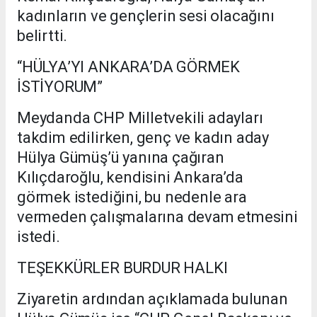
kadınların ve gençlerin sesi olacağını
belirtti.
“HÜLYA’YI ANKARA’DA GÖRMEK
İSTİYORUM”
Meydanda CHP Milletvekili adayları
takdim edilirken, genç ve kadın aday
Hülya Gümüş’ü yanına çağıran
Kılıçdaroğlu, kendisini Ankara’da
görmek istediğini, bu nedenle ara
vermeden çalışmalarına devam etmesini
istedi.
TEŞEKKÜRLER BURDUR HALKI
Ziyaretin ardından açıklamada bulunan