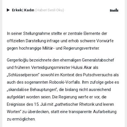
Erkek
|
Kadın
(Haberi Sesli Oku)
In seiner Stellungnahme stellte er zentrale Elemente der
offiziellen Darstellung infrage und erhob schwere Vorwürfe
gegen hochrangige Militär- und Regierungsvertreter.
Gergerlioğlu bezeichnete den ehemaligen Generalstabschef
und früheren Verteidigungsminister Hulusi Akar als
„Schlüsselperson“ sowohl im Kontext des Putschversuchs als
auch des sogenannten Roboski-Vorfalls. Ihm zufolge gebe es
„skandalöse Behauptungen“, die bislang nicht ausreichend
aufgeklärt worden seien. Die Regierung werfe er vor, die
Ereignisse des 15. Juli mit „pathetischer Rhetorik und leeren
Worten“ zu überdecken, statt eine transparente Aufarbeitung
zu ermöglichen.