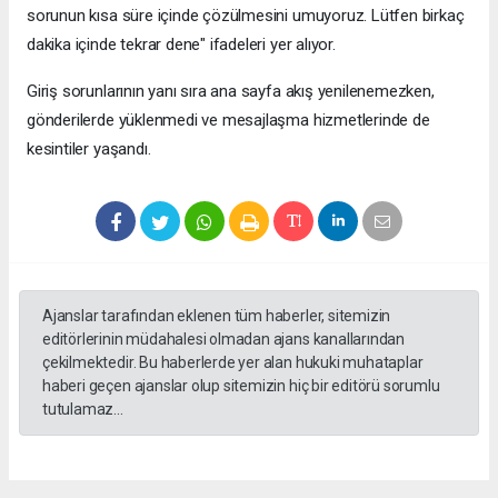
sorunun kısa süre içinde çözülmesini umuyoruz. Lütfen birkaç
dakika içinde tekrar dene" ifadeleri yer alıyor.
Giriş sorunlarının yanı sıra ana sayfa akış yenilenemezken,
gönderilerde yüklenmedi ve mesajlaşma hizmetlerinde de
kesintiler yaşandı.
Ajanslar tarafından eklenen tüm haberler, sitemizin
editörlerinin müdahalesi olmadan ajans kanallarından
çekilmektedir. Bu haberlerde yer alan hukuki muhataplar
haberi geçen ajanslar olup sitemizin hiç bir editörü sorumlu
tutulamaz...