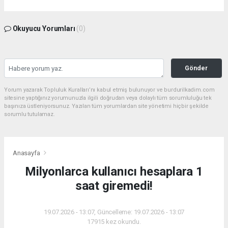
Okuyucu Yorumları
(0)
Gönder
Yorum yazarak Topluluk Kuralları’nı kabul etmiş bulunuyor ve burdurilkadim.com
sitesine yaptığınız yorumunuzla ilgili doğrudan veya dolaylı tüm sorumluluğu tek
başınıza üstleniyorsunuz. Yazılan tüm yorumlardan site yönetimi hiçbir şekilde
sorumlu tutulamaz.
Anasayfa
Milyonlarca kullanıcı hesaplara 1
saat giremedi!
19.07.2026 - 13:07, Güncelleme: 19.07.2026 - 13:07
17915 kez okundu.