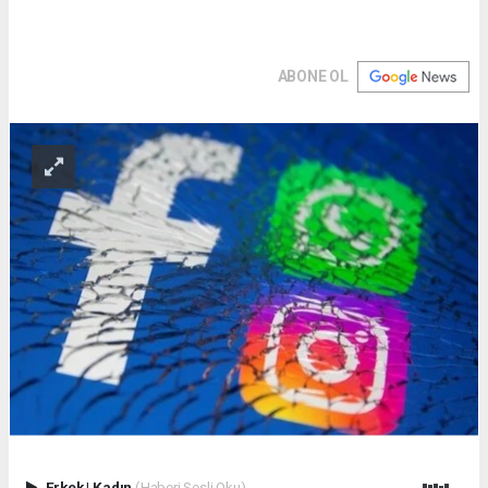
ABONE OL
Erkek
|
Kadın
(Haberi Sesli Oku)