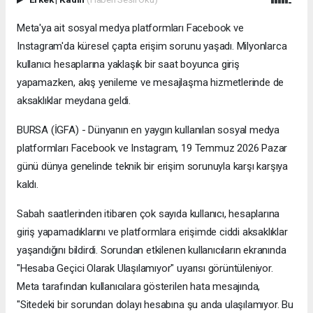
Meta'ya ait sosyal medya platformları Facebook ve
Instagram'da küresel çapta erişim sorunu yaşadı. Milyonlarca
kullanıcı hesaplarına yaklaşık bir saat boyunca giriş
yapamazken, akış yenileme ve mesajlaşma hizmetlerinde de
aksaklıklar meydana geldi.
BURSA (İGFA) - Dünyanın en yaygın kullanılan sosyal medya
platformları Facebook ve Instagram, 19 Temmuz 2026 Pazar
günü dünya genelinde teknik bir erişim sorunuyla karşı karşıya
kaldı.
Sabah saatlerinden itibaren çok sayıda kullanıcı, hesaplarına
giriş yapamadıklarını ve platformlara erişimde ciddi aksaklıklar
yaşandığını bildirdi. Sorundan etkilenen kullanıcıların ekranında
"Hesaba Geçici Olarak Ulaşılamıyor" uyarısı görüntüleniyor.
Meta tarafından kullanıcılara gösterilen hata mesajında,
"Sitedeki bir sorundan dolayı hesabına şu anda ulaşılamıyor. Bu