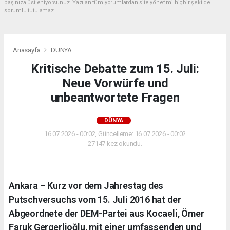
başınıza üstleniyorsunuz. Yazılan tüm yorumlardan site yönetimi hiçbir şekilde
sorumlu tutulamaz.
Anasayfa
DÜNYA
Kritische Debatte zum 15. Juli:
Neue Vorwürfe und
unbeantwortete Fragen
DÜNYA
16.07.2026 - 00:02, Güncelleme: 16.07.2026 - 00:02
27147 kez okundu.
Ankara – Kurz vor dem Jahrestag des
Putschversuchs vom 15. Juli 2016 hat der
Abgeordnete der DEM-Partei aus Kocaeli, Ömer
Faruk Gergerlioğlu, mit einer umfassenden und