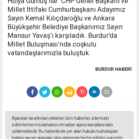
Hülya Gümüş ise “CHP Genel Başkanı ve
Millet İttifakı Cumhurbaşkanı Adayımız
Sayın Kemal Kılıçdaroğlu ve Ankara
Büyükşehir Belediye Başkanımız Sayın
Mansur Yavaş’ı karşıladık. Burdur’da
Millet Buluşması’nda coşkulu
vatandaşlarımızla buluştuk.
BURDUR HABERİ
Ajanslar tarafından eklenen tüm haberler, sitemizin
editörlerinin müdahalesi olmadan ajans kanallarından
çekilmektedir. Bu haberlerde yer alan hukuki muhataplar
haberi geçen ajanslar olup sitemizin hiç bir editörü sorumlu