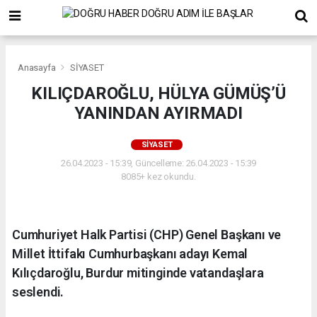
Anasayfa
SİYASET
KILIÇDAROĞLU, HÜLYA GÜMÜŞ’Ü
YANINDAN AYIRMADI
SİYASET
26.04.2023 - 15:39, Güncelleme: 26.04.2023 - 15:39
8085+ kez okundu.
Cumhuriyet Halk Partisi (CHP) Genel Başkanı ve
Millet İttifakı Cumhurbaşkanı adayı Kemal
Kılıçdaroğlu, Burdur mitinginde vatandaşlara
seslendi.