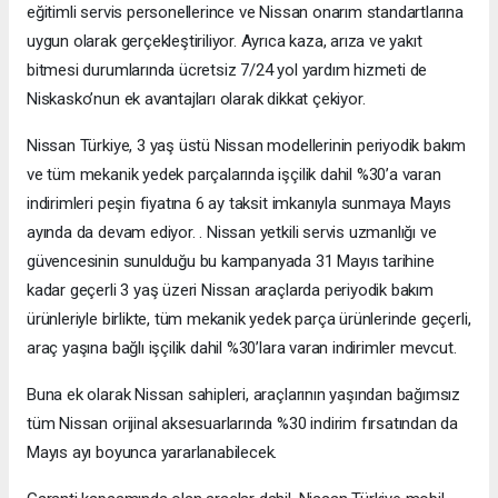
eğitimli servis personellerince ve Nissan onarım standartlarına
uygun olarak gerçekleştiriliyor. Ayrıca kaza, arıza ve yakıt
bitmesi durumlarında ücretsiz 7/24 yol yardım hizmeti de
Niskasko’nun ek avantajları olarak dikkat çekiyor.
Nissan Türkiye, 3 yaş üstü Nissan modellerinin periyodik bakım
ve tüm mekanik yedek parçalarında işçilik dahil %30’a varan
indirimleri peşin fiyatına 6 ay taksit imkanıyla sunmaya Mayıs
ayında da devam ediyor. . Nissan yetkili servis uzmanlığı ve
güvencesinin sunulduğu bu kampanyada 31 Mayıs tarihine
kadar geçerli 3 yaş üzeri Nissan araçlarda periyodik bakım
ürünleriyle birlikte, tüm mekanik yedek parça ürünlerinde geçerli,
araç yaşına bağlı işçilik dahil %30’lara varan indirimler mevcut.
Buna ek olarak Nissan sahipleri, araçlarının yaşından bağımsız
tüm Nissan orijinal aksesuarlarında %30 indirim fırsatından da
Mayıs ayı boyunca yararlanabilecek.