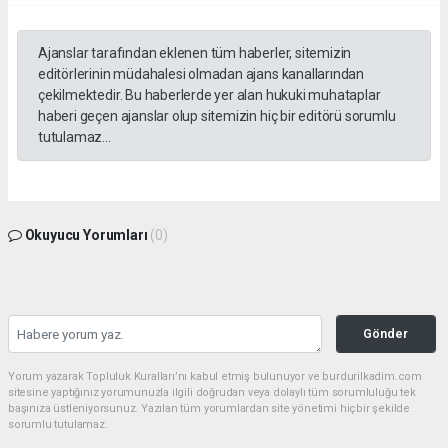
Ajanslar tarafından eklenen tüm haberler, sitemizin
editörlerinin müdahalesi olmadan ajans kanallarından
çekilmektedir. Bu haberlerde yer alan hukuki muhataplar
haberi geçen ajanslar olup sitemizin hiç bir editörü sorumlu
tutulamaz...
Okuyucu Yorumları
(0)
Gönder
Yorum yazarak Topluluk Kuralları’nı kabul etmiş bulunuyor ve burdurilkadim.com
sitesine yaptığınız yorumunuzla ilgili doğrudan veya dolaylı tüm sorumluluğu tek
başınıza üstleniyorsunuz. Yazılan tüm yorumlardan site yönetimi hiçbir şekilde
sorumlu tutulamaz.