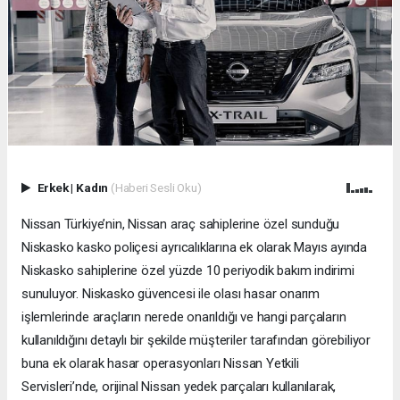
Erkek
|
Kadın
(Haberi Sesli Oku)
Nissan Türkiye’nin, Nissan araç sahiplerine özel sunduğu
Niskasko kasko poliçesi ayrıcalıklarına ek olarak Mayıs ayında
Niskasko sahiplerine özel yüzde 10 periyodik bakım indirimi
sunuluyor. Niskasko güvencesi ile olası hasar onarım
işlemlerinde araçların nerede onarıldığı ve hangi parçaların
kullanıldığını detaylı bir şekilde müşteriler tarafından görebiliyor
buna ek olarak hasar operasyonları Nissan Yetkili
Servisleri’nde, orijinal Nissan yedek parçaları kullanılarak,