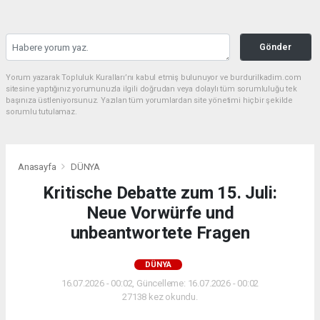
Gönder
Yorum yazarak Topluluk Kuralları’nı kabul etmiş bulunuyor ve burdurilkadim.com
sitesine yaptığınız yorumunuzla ilgili doğrudan veya dolaylı tüm sorumluluğu tek
başınıza üstleniyorsunuz. Yazılan tüm yorumlardan site yönetimi hiçbir şekilde
sorumlu tutulamaz.
Anasayfa
DÜNYA
Kritische Debatte zum 15. Juli:
Neue Vorwürfe und
unbeantwortete Fragen
DÜNYA
16.07.2026 - 00:02, Güncelleme: 16.07.2026 - 00:02
27138 kez okundu.