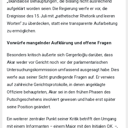
„skandalöse Behauptungen“, die bislang nicht ausreichend
aufgeklärt worden seien. Die Regierung werfe er vor, die
Ereignisse des 15. Juli mit „pathetischer Rhetorik und leeren
Worten“ zu überdecken, statt eine transparente Aufarbeitung
zu ermöglichen.
Vorwürfe mangelnder Aufklärung und offene Fragen
Besonders kritisch äußerte sich Gergerlioğlu darüber, dass
Akar weder vor Gericht noch vor der parlamentarischen
Untersuchungskommission umfassend ausgesagt habe. Dies
werfe aus seiner Sicht grundlegende Fragen auf. Er verwies
auf zahlreiche Gerichtsprotokolle, in denen angeklagte
Offiziere behaupteten, Akar sei in den frühen Phasen des
Putschgeschehens involviert gewesen und habe erst später
seine Position geändert.
Ein weiterer zentraler Punkt seiner Kritik betrifft den Umgang
mit einem Informanten – einem Major mit den Initialen O.K. –,