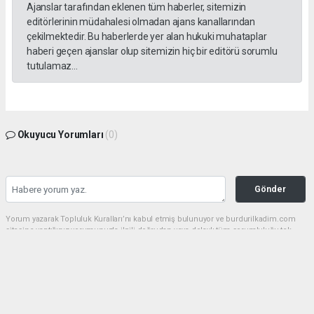
Ajanslar tarafından eklenen tüm haberler, sitemizin
editörlerinin müdahalesi olmadan ajans kanallarından
çekilmektedir. Bu haberlerde yer alan hukuki muhataplar
haberi geçen ajanslar olup sitemizin hiç bir editörü sorumlu
tutulamaz...
Okuyucu Yorumları
(0)
Gönder
Yorum yazarak Topluluk Kuralları’nı kabul etmiş bulunuyor ve burdurilkadim.com
sitesine yaptığınız yorumunuzla ilgili doğrudan veya dolaylı tüm sorumluluğu tek
başınıza üstleniyorsunuz. Yazılan tüm yorumlardan site yönetimi hiçbir şekilde
sorumlu tutulamaz.