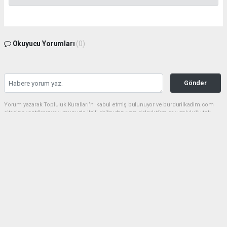
Okuyucu Yorumları
(0)
Gönder
Yorum yazarak Topluluk Kuralları’nı kabul etmiş bulunuyor ve burdurilkadim.com
sitesine yaptığınız yorumunuzla ilgili doğrudan veya dolaylı tüm sorumluluğu tek
başınıza üstleniyorsunuz. Yazılan tüm yorumlardan site yönetimi hiçbir şekilde
sorumlu tutulamaz.
haber paketi
haber scripti
haber yazılımı
Tüm hakları saklı tutulmaktadır.Copyright 2026©
Haber Yazılımı:
Web Aksiyon ®