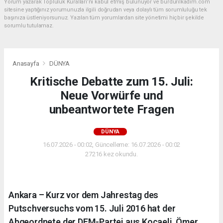
Yorum yazarak Topluluk Kuralları’nı kabul etmiş bulunuyor ve burdurilkadim.com
sitesine yaptığınız yorumunuzla ilgili doğrudan veya dolaylı tüm sorumluluğu tek
başınıza üstleniyorsunuz. Yazılan tüm yorumlardan site yönetimi hiçbir şekilde
sorumlu tutulamaz.
Anasayfa
DÜNYA
Kritische Debatte zum 15. Juli:
Neue Vorwürfe und
unbeantwortete Fragen
DÜNYA
16.07.2026 - 00:02, Güncelleme: 16.07.2026 - 00:02
27216 kez okundu.
Ankara – Kurz vor dem Jahrestag des
Putschversuchs vom 15. Juli 2016 hat der
Abgeordnete der DEM-Partei aus Kocaeli, Ömer