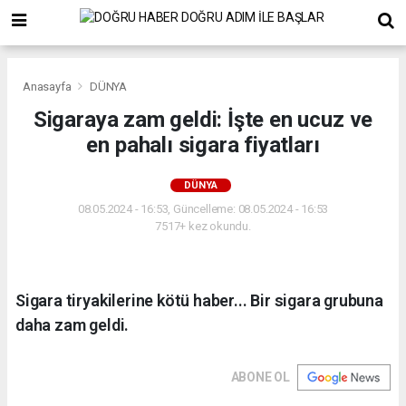
Anasayfa
DÜNYA
Sigaraya zam geldi: İşte en ucuz ve
en pahalı sigara fiyatları
DÜNYA
08.05.2024 - 16:53, Güncelleme: 08.05.2024 - 16:53
7517+ kez okundu.
Sigara tiryakilerine kötü haber... Bir sigara grubuna
daha zam geldi.
ABONE OL