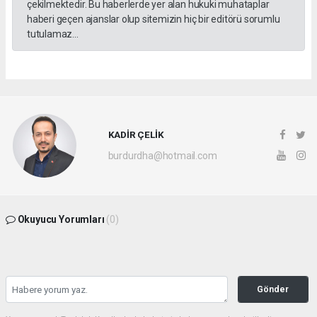
çekilmektedir. Bu haberlerde yer alan hukuki muhataplar
haberi geçen ajanslar olup sitemizin hiç bir editörü sorumlu
tutulamaz...
KADİR ÇELİK
burdurdha@hotmail.com
Okuyucu Yorumları
(0)
Gönder