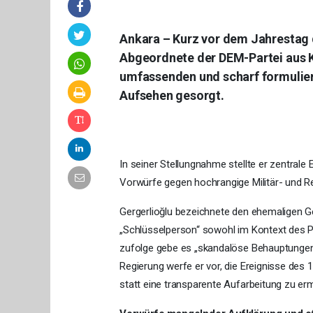
Ankara – Kurz vor dem Jahrestag 
Abgeordnete der DEM-Partei aus Ko
umfassenden und scharf formulier
Aufsehen gesorgt.
In seiner Stellungnahme stellte er zentrale
Vorwürfe gegen hochrangige Militär- und Re
Gergerlioğlu bezeichnete den ehemaligen Ge
„Schlüsselperson“ sowohl im Kontext des 
zufolge gebe es „skandalöse Behauptungen“,
Regierung werfe er vor, die Ereignisse des 
statt eine transparente Aufarbeitung zu er