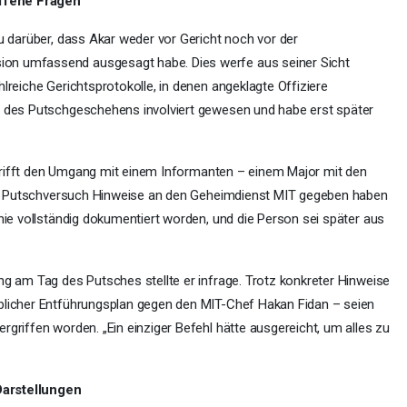
ffene Fragen
u darüber, dass Akar weder vor Gericht noch vor der
on umfassend ausgesagt habe. Dies werfe aus seiner Sicht
lreiche Gerichtsprotokolle, in denen angeklagte Offiziere
n des Putschgeschehens involviert gewesen und habe erst später
betrifft den Umgang mit einem Informanten – einem Major mit den
 dem Putschversuch Hinweise an den Geheimdienst MIT gegeben haben
nie vollständig dokumentiert worden, und die Person sei später aus
ng am Tag des Putsches stellte er infrage. Trotz konkreter Hinweise
blicher Entführungsplan gegen den MIT-Chef Hakan Fidan – seien
griffen worden. „Ein einziger Befehl hätte ausgereicht, um alles zu
Darstellungen