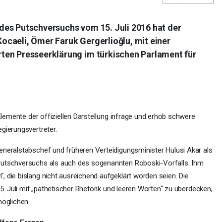
des Putschversuchs vom 15. Juli 2016 hat der
caeli, Ömer Faruk Gergerlioğlu, mit einer
ten Presseerklärung im türkischen Parlament für
 Elemente der offiziellen Darstellung infrage und erhob schwere
gierungsvertreter.
neralstabschef und früheren Verteidigungsminister Hulusi Akar als
Putschversuchs als auch des sogenannten Roboski-Vorfalls. Ihm
 die bislang nicht ausreichend aufgeklärt worden seien. Die
15. Juli mit „pathetischer Rhetorik und leeren Worten“ zu überdecken,
möglichen.