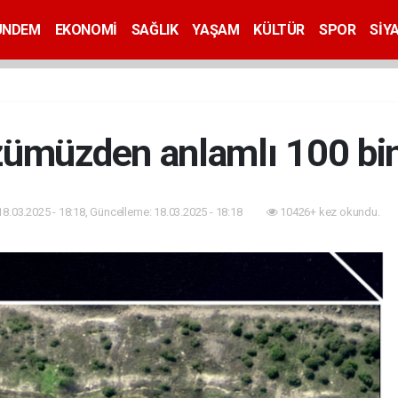
ÜNDEM
EKONOMİ
SAĞLIK
YAŞAM
KÜLTÜR
SPOR
SİY
ümüzden anlamlı 100 bin
18.03.2025 - 18:18, Güncelleme: 18.03.2025 - 18:18
10426+ kez okundu.