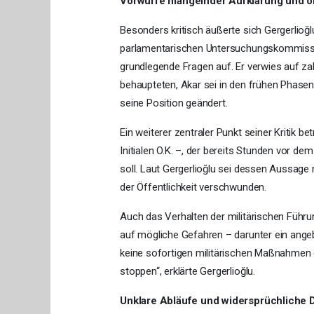
Vorwürfe mangelnder Aufklärung und o
Besonders kritisch äußerte sich Gergerlioğl
parlamentarischen Untersuchungskommissi
grundlegende Fragen auf. Er verwies auf zah
behaupteten, Akar sei in den frühen Phase
seine Position geändert.
Ein weiterer zentraler Punkt seiner Kritik 
Initialen O.K. –, der bereits Stunden vor
soll. Laut Gergerlioğlu sei dessen Aussage 
der Öffentlichkeit verschwunden.
Auch das Verhalten der militärischen Führu
auf mögliche Gefahren – darunter ein ange
keine sofortigen militärischen Maßnahmen er
stoppen“, erklärte Gergerlioğlu.
Unklare Abläufe und widersprüchliche 