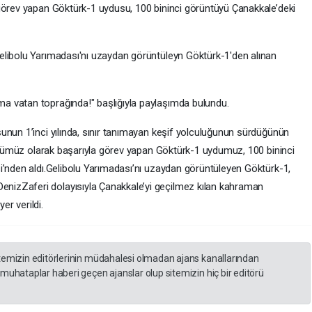
görev yapan Göktürk-1 uydusu, 100 bininci görüntüyü Çanakkale’deki
elibolu Yarımadası'nı uzaydan görüntüleyn Göktürk-1'den alınan
 vatan toprağında!" başlığıyla paylaşımda bulundu.
unun 1’inci yılında, sınır tanımayan keşif yolculuğunun sürdüğünün
 gözümüz olarak başarıyla görev yapan Göktürk-1 uydumuz, 100 bininci
i’nden aldı.Gelibolu Yarımadası’nı uzaydan görüntüleyen Göktürk-1,
izZaferi dolayısıyla Çanakkale’yi geçilmez kılan kahraman
er verildi.
itemizin editörlerinin müdahalesi olmadan ajans kanallarından
 muhataplar haberi geçen ajanslar olup sitemizin hiç bir editörü