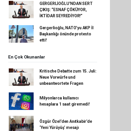
GERGERLİOĞLU’NDAN SERT
ÇIKIŞ: “ESNAF ÇÖKÜYOR,
İKTİDAR SEYREDİYOR!”
Gergerlioğlu, NATO’yu AKP İl
Başkanlığı önünde protesto
etti!
En Çok Okunanlar
Kritische Debatte zum 15. Juli:
Neue Vorwürfe und
unbeantwortete Fragen
Milyonlarca kullanıcı
hesaplara 1 saat giremedi!
Özgür Özel’den Anıtkabir’de
‘Yeni Yürüyüş’ mesajı