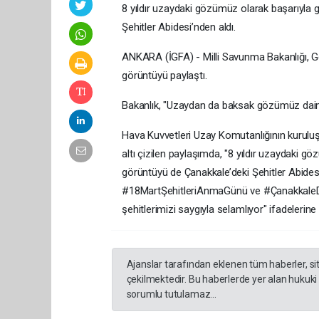
8 yıldır uzaydaki gözümüz olarak başarıyla 
Şehitler Abidesi’nden aldı.
ANKARA (İGFA) - Milli Savunma Bakanlığı, G
görüntüyü paylaştı.
Bakanlık, "Uzaydan da baksak gözümüz daima
Hava Kuvvetleri Uzay Komutanlığının kuruluş
altı çizilen paylaşımda, "8 yıldır uzaydaki
görüntüyü de Çanakkale’deki Şehitler Abides
#18MartŞehitleriAnmaGünü ve #ÇanakkaleDen
şehitlerimizi saygıyla selamlıyor" ifadelerine y
Ajanslar tarafından eklenen tüm haberler, s
çekilmektedir. Bu haberlerde yer alan hukuki
sorumlu tutulamaz...