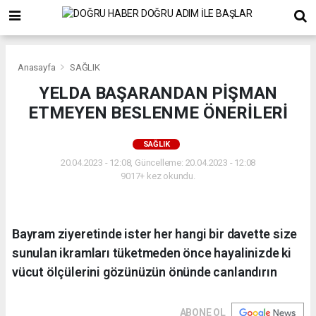
Anasayfa
SAĞLIK
YELDA BAŞARANDAN PİŞMAN
ETMEYEN BESLENME ÖNERİLERİ
SAĞLIK
20.04.2023 - 12:08, Güncelleme: 20.04.2023 - 12:08
9017+ kez okundu.
Bayram ziyeretinde ister her hangi bir davette size
sunulan ikramları tüketmeden önce hayalinizde ki
vücut ölçülerini gözünüzün önünde canlandırın
ABONE OL