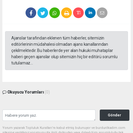
Ajanslar tarafından eklenen tüm haberler, sitemizin
editörlerinin müdahalesi olmadan ajans kanallarından
çekilmektedir. Bu haberlerde yer alan hukuki muhataplar
haberi geçen ajanslar olup sitemizin hiç bir editörü sorumlu
tutulamaz...
Okuyucu Yorumları
(0)
Gönder
Yorum yazarak Topluluk Kuralları’nı kabul etmiş bulunuyor ve burdurilkadim.com
sitesine yaptığınız yorumunuzla ilgili doğrudan veya dolaylı tüm sorumluluğu tek