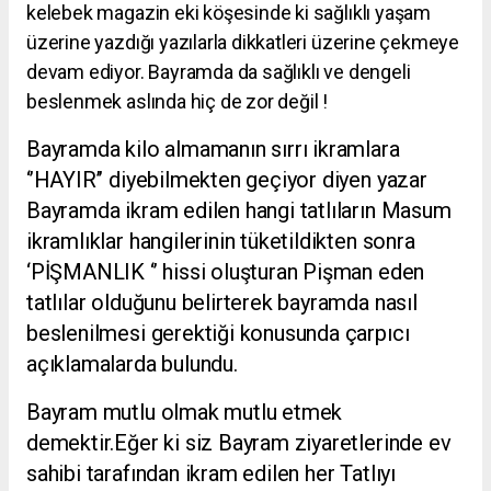
kelebek magazin eki köşesinde ki sağlıklı yaşam
üzerine yazdığı yazılarla dikkatleri üzerine çekmeye
devam ediyor. Bayramda da sağlıklı ve dengeli
beslenmek aslında hiç de zor değil !
Bayramda kilo almamanın sırrı ikramlara
‘’HAYIR’’ diyebilmekten geçiyor diyen yazar
Bayramda ikram edilen hangi tatlıların Masum
ikramlıklar hangilerinin tüketildikten sonra
‘PİŞMANLIK ‘’ hissi oluşturan Pişman eden
tatlılar olduğunu belirterek bayramda nasıl
beslenilmesi gerektiği konusunda çarpıcı
açıklamalarda bulundu.
Bayram mutlu olmak mutlu etmek
demektir.Eğer ki siz Bayram ziyaretlerinde ev
sahibi tarafından ikram edilen her Tatlıyı