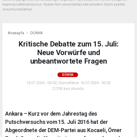
başınıza üstleniyorsunuz. Yazılan tüm yorumlardan site yönetimi hiçbir şekilde
sorumlu tutulamaz.
Anasayfa
DÜNYA
Kritische Debatte zum 15. Juli:
Neue Vorwürfe und
unbeantwortete Fragen
DÜNYA
16.07.2026 - 00:02, Güncelleme: 16.07.2026 - 00:02
27292 kez okundu.
Ankara – Kurz vor dem Jahrestag des
Putschversuchs vom 15. Juli 2016 hat der
Abgeordnete der DEM-Partei aus Kocaeli, Ömer