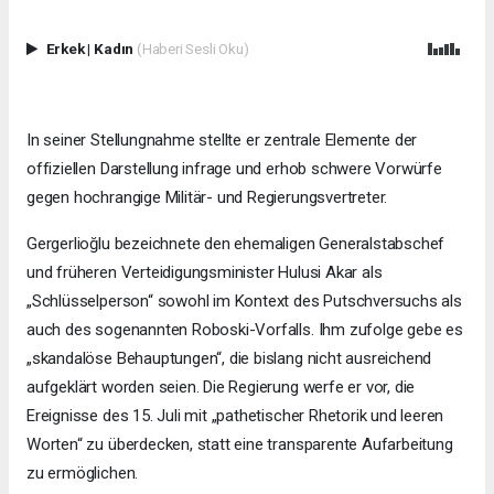
Erkek
|
Kadın
(Haberi Sesli Oku)
In seiner Stellungnahme stellte er zentrale Elemente der
offiziellen Darstellung infrage und erhob schwere Vorwürfe
gegen hochrangige Militär- und Regierungsvertreter.
Gergerlioğlu bezeichnete den ehemaligen Generalstabschef
und früheren Verteidigungsminister Hulusi Akar als
„Schlüsselperson“ sowohl im Kontext des Putschversuchs als
auch des sogenannten Roboski-Vorfalls. Ihm zufolge gebe es
„skandalöse Behauptungen“, die bislang nicht ausreichend
aufgeklärt worden seien. Die Regierung werfe er vor, die
Ereignisse des 15. Juli mit „pathetischer Rhetorik und leeren
Worten“ zu überdecken, statt eine transparente Aufarbeitung
zu ermöglichen.