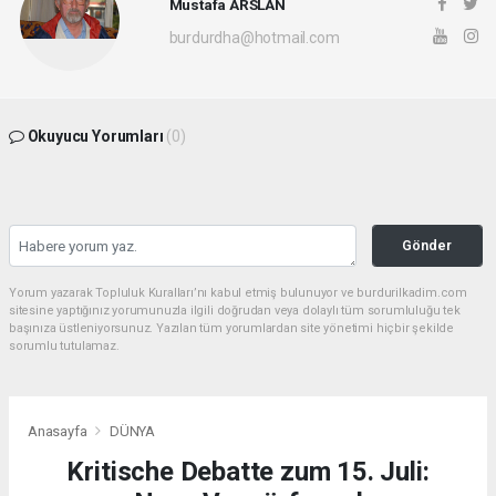
Mustafa ARSLAN
burdurdha@hotmail.com
Okuyucu Yorumları
(0)
Gönder
Yorum yazarak Topluluk Kuralları’nı kabul etmiş bulunuyor ve burdurilkadim.com
sitesine yaptığınız yorumunuzla ilgili doğrudan veya dolaylı tüm sorumluluğu tek
başınıza üstleniyorsunuz. Yazılan tüm yorumlardan site yönetimi hiçbir şekilde
sorumlu tutulamaz.
Anasayfa
DÜNYA
Kritische Debatte zum 15. Juli: