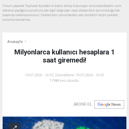
Yorum yazarak Topluluk Kuralları’nı kabul etmiş bulunuyor ve burdurilkadim.com
sitesine yaptığınız yorumunuzla ilgili doğrudan veya dolaylı tüm sorumluluğu tek
başınıza üstleniyorsunuz. Yazılan tüm yorumlardan site yönetimi hiçbir şekilde
sorumlu tutulamaz.
Anasayfa
Milyonlarca kullanıcı hesaplara 1
saat giremedi!
19.07.2026 - 13:07, Güncelleme: 19.07.2026 - 13:07
17986 kez okundu.
ABONE OL