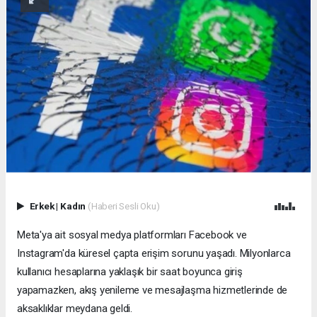
Erkek
|
Kadın
(Haberi Sesli Oku)
Meta'ya ait sosyal medya platformları Facebook ve
Instagram'da küresel çapta erişim sorunu yaşadı. Milyonlarca
kullanıcı hesaplarına yaklaşık bir saat boyunca giriş
yapamazken, akış yenileme ve mesajlaşma hizmetlerinde de
aksaklıklar meydana geldi.