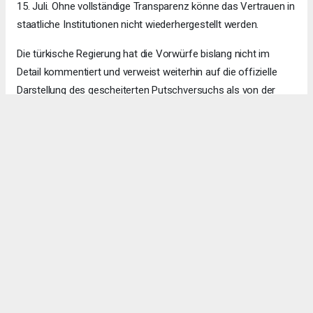
15. Juli. Ohne vollständige Transparenz könne das Vertrauen in
staatliche Institutionen nicht wiederhergestellt werden.
Die türkische Regierung hat die Vorwürfe bislang nicht im
Detail kommentiert und verweist weiterhin auf die offizielle
Darstellung des gescheiterten Putschversuchs als von der
Gülen-Bewegung orchestrierten Angriff auf die demokratische
Ordnung.
Ajanslar tarafından eklenen tüm haberler, sitemizin
editörlerinin müdahalesi olmadan ajans kanallarından
çekilmektedir. Bu haberlerde yer alan hukuki muhataplar
haberi geçen ajanslar olup sitemizin hiç bir editörü sorumlu
tutulamaz...