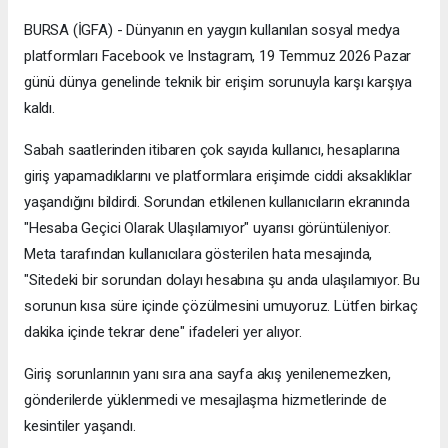
BURSA (İGFA) - Dünyanın en yaygın kullanılan sosyal medya
platformları Facebook ve Instagram, 19 Temmuz 2026 Pazar
günü dünya genelinde teknik bir erişim sorunuyla karşı karşıya
kaldı.
Sabah saatlerinden itibaren çok sayıda kullanıcı, hesaplarına
giriş yapamadıklarını ve platformlara erişimde ciddi aksaklıklar
yaşandığını bildirdi. Sorundan etkilenen kullanıcıların ekranında
"Hesaba Geçici Olarak Ulaşılamıyor" uyarısı görüntüleniyor.
Meta tarafından kullanıcılara gösterilen hata mesajında,
"Sitedeki bir sorundan dolayı hesabına şu anda ulaşılamıyor. Bu
sorunun kısa süre içinde çözülmesini umuyoruz. Lütfen birkaç
dakika içinde tekrar dene" ifadeleri yer alıyor.
Giriş sorunlarının yanı sıra ana sayfa akış yenilenemezken,
gönderilerde yüklenmedi ve mesajlaşma hizmetlerinde de
kesintiler yaşandı.