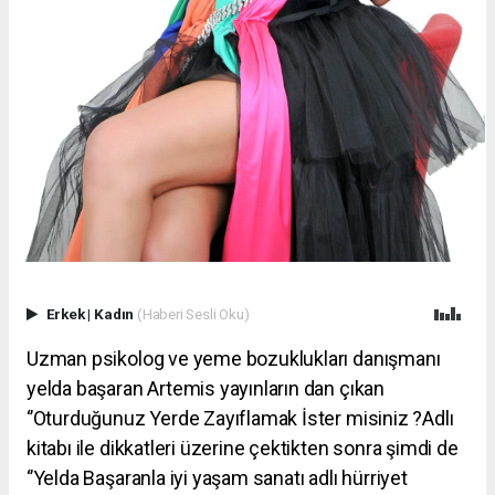
Erkek
|
Kadın
(Haberi Sesli Oku)
Uzman psikolog ve yeme bozuklukları danışmanı
yelda başaran Artemis yayınların dan çıkan
‘’Oturduğunuz Yerde Zayıflamak İster misiniz ?Adlı
kitabı ile dikkatleri üzerine çektikten sonra şimdi de
‘’Yelda Başaranla iyi yaşam sanatı adlı hürriyet