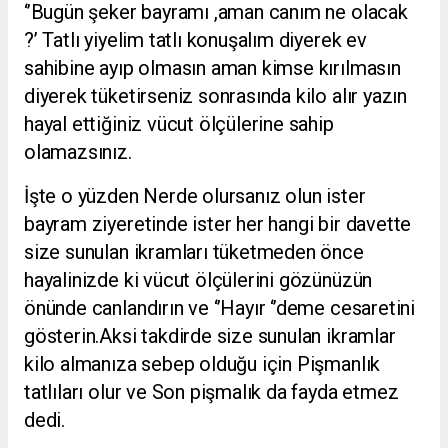
‘’Bugün şeker bayramı ,aman canım ne olacak
?’ Tatlı yiyelim tatlı konuşalım diyerek ev
sahibine ayıp olmasın aman kimse kırılmasın
diyerek tüketirseniz sonrasında kilo alır yazın
hayal ettiğiniz vücut ölçülerine sahip
olamazsınız.
İşte o yüzden Nerde olursanız olun ister
bayram ziyeretinde ister her hangi bir davette
size sunulan ikramları tüketmeden önce
hayalinizde ki vücut ölçülerini gözünüzün
önünde canlandırın ve ‘’Hayır ‘’deme cesaretini
gösterin.Aksi takdirde size sunulan ikramlar
kilo almanıza sebep olduğu için Pişmanlık
tatlıları olur ve Son pişmalık da fayda etmez
dedi.