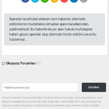
Ajanslar tarafından eklenen tüm haberler, sitemizin
editörlerinin müdahalesi olmadan ajans kanallarından
çekilmektedir. Bu haberlerde yer alan hukuki muhataplar
haberi geçen ajanslar olup sitemizin hiç bir editörü sorumlu
tutulamaz...
Okuyucu Yorumları
(0)
Gönder
Yorum yazarak Topluluk Kuralları’nı kabul etmiş bulunuyor ve burdurilkadim.com
sitesine yaptığınız yorumunuzla ilgili doğrudan veya dolaylı tüm sorumluluğu tek
başınıza üstleniyorsunuz. Yazılan tüm yorumlardan site yönetimi hiçbir şekilde