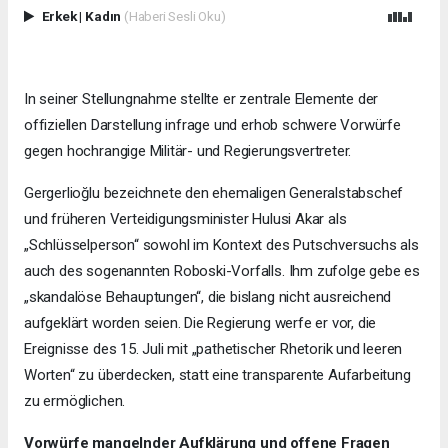
Erkek
|
Kadın
(Haberi Sesli Oku)
In seiner Stellungnahme stellte er zentrale Elemente der
offiziellen Darstellung infrage und erhob schwere Vorwürfe
gegen hochrangige Militär- und Regierungsvertreter.
Gergerlioğlu bezeichnete den ehemaligen Generalstabschef
und früheren Verteidigungsminister Hulusi Akar als
„Schlüsselperson“ sowohl im Kontext des Putschversuchs als
auch des sogenannten Roboski-Vorfalls. Ihm zufolge gebe es
„skandalöse Behauptungen“, die bislang nicht ausreichend
aufgeklärt worden seien. Die Regierung werfe er vor, die
Ereignisse des 15. Juli mit „pathetischer Rhetorik und leeren
Worten“ zu überdecken, statt eine transparente Aufarbeitung
zu ermöglichen.
Vorwürfe mangelnder Aufklärung und offene Fragen