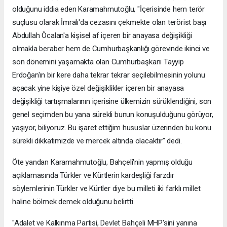
olduğunu iddia eden Karamahmutoğlu, "İçerisinde hem terör
suçlusu olarak İmralı'da cezasını çekmekte olan terörist başı
Abdullah Öcalan'a kişisel af içeren bir anayasa değişikliği
olmakla beraber hem de Cumhurbaşkanlığı görevinde ikinci ve
son dönemini yaşamakta olan Cumhurbaşkanı Tayyip
Erdoğan'ın bir kere daha tekrar tekrar seçilebilmesinin yolunu
açacak yine kişiye özel değişiklikler içeren bir anayasa
değişikliği tartışmalarının içerisine ülkemizin sürüklendiğini, son
genel seçimden bu yana sürekli bunun konuşulduğunu görüyor,
yaşıyor, biliyoruz. Bu işaret ettiğim hususlar üzerinden bu konu
sürekli dikkatimizde ve mercek altında olacaktır" dedi.
Öte yandan Karamahmutoğlu, Bahçeli'nin yapmış olduğu
açıklamasında Türkler ve Kürtlerin kardeşliği farzdır
söylemlerinin Türkler ve Kürtler diye bu milleti iki farklı millet
haline bölmek demek olduğunu belirtti.
"Adalet ve Kalkınma Partisi, Devlet Bahçeli MHP'sini yanına