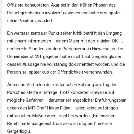
Offiziere behaupteten, Akar sei in den frühen Phasen des
Putschgeschehens involviert gewesen und habe erst später
seine Position geändert.
Ein weiterer zentraler Punkt seiner Kritik betrifft den Umgang
mit einem Informanten – einem Major mit den Initialen O.K. –,
der bereits Stunden vor dem Putschversuch Hinweise an den
Geheimdienst MIT gegeben haben soll. Laut Gergerlioğlu sei
dessen Aussage nie vollständig dokumentiert worden, und die
Person sei später aus der Öffentlichkeit verschwunden.
Auch das Verhalten der militärischen Führung am Tag des
Putsches stellte er infrage. Trotz konkreter Hinweise auf
mögliche Gefahren – darunter ein angeblicher Entführungsplan
gegen den MIT-Chef Hakan Fidan – seien keine sofortigen
militärischen Maßnahmen ergriffen worden. „Ein einziger
Befehl hätte ausgereicht, um alles zu stoppen“, erklärte
Gergerlioğlu.