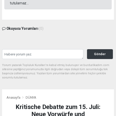
tutulamaz...
Okuyucu Yorumları
(0)
Gönder
Yorum yazarak Topluluk Kuralları’nı kabul etmiş bulunuyor ve burdurilkadim.com
sitesine yaptığınız yorumunuzla ilgili doğrudan veya dolaylı tüm sorumluluğu tek
başınıza üstleniyorsunuz. Yazılan tüm yorumlardan site yönetimi hiçbir şekilde
sorumlu tutulamaz.
Anasayfa
DÜNYA
Kritische Debatte zum 15. Juli:
Neue Vorwürfe und