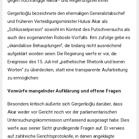
gegen hochrangige Militär- und Regierungsvertreter.
Gergerlioğlu bezeichnete den ehemaligen Generalstabschef
und früheren Verteidigungsminister Hulusi Akar als
„Schlüsselperson“ sowohl im Kontext des Putschversuchs als
auch des sogenannten Roboski-Vorfalls. Ihm zufolge gebe es
„skandalöse Behauptungen“, die bislang nicht ausreichend
aufgeklärt worden seien. Die Regierung werfe er vor, die
Ereignisse des 15. Juli mit „pathetischer Rhetorik und leeren
Worten“ zu überdecken, statt eine transparente Aufarbeitung
zu ermöglichen.
Vorwürfe mangelnder Aufklärung und offene Fragen
Besonders kritisch äußerte sich Gergerlioğlu darüber, dass
Akar weder vor Gericht noch vor der parlamentarischen
Untersuchungskommission umfassend ausgesagt habe. Dies
werfe aus seiner Sicht grundlegende Fragen auf. Er verwies
auf zahlreiche Gerichtsprotokolle, in denen angeklagte