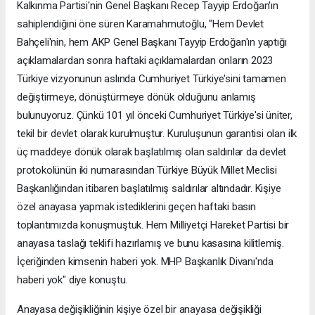
Kalkınma Partisi'nin Genel Başkanı Recep Tayyip Erdoğan'ın
sahiplendiğini öne süren Karamahmutoğlu, "Hem Devlet
Bahçeli'nin, hem AKP Genel Başkanı Tayyip Erdoğan'ın yaptığı
açıklamalardan sonra haftaki açıklamalardan onların 2023
Türkiye vizyonunun aslında Cumhuriyet Türkiye'sini tamamen
değiştirmeye, dönüştürmeye dönük olduğunu anlamış
bulunuyoruz. Çünkü 101 yıl önceki Cumhuriyet Türkiye'si üniter,
tekil bir devlet olarak kurulmuştur. Kuruluşunun garantisi olan ilk
üç maddeye dönük olarak başlatılmış olan saldırılar da devlet
protokolünün iki numarasından Türkiye Büyük Millet Meclisi
Başkanlığından itibaren başlatılmış saldırılar altındadır. Kişiye
özel anayasa yapmak istediklerini geçen haftaki basın
toplantımızda konuşmuştuk. Hem Milliyetçi Hareket Partisi bir
anayasa taslağı teklifi hazırlamış ve bunu kasasına kilitlemiş.
İçeriğinden kimsenin haberi yok. MHP Başkanlık Divanı'nda
haberi yok" diye konuştu.
Anayasa değişikliğinin kişiye özel bir anayasa değişikliği