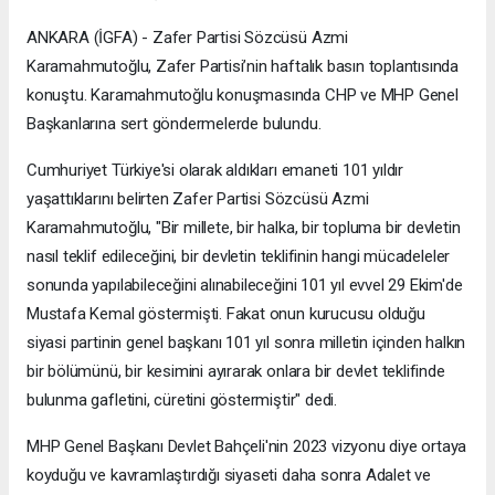
ANKARA (İGFA) - Zafer Partisi Sözcüsü Azmi
Karamahmutoğlu, Zafer Partisi’nin haftalık basın toplantısında
konuştu. Karamahmutoğlu konuşmasında CHP ve MHP Genel
Başkanlarına sert göndermelerde bulundu.
Cumhuriyet Türkiye'si olarak aldıkları emaneti 101 yıldır
yaşattıklarını belirten Zafer Partisi Sözcüsü Azmi
Karamahmutoğlu, "Bir millete, bir halka, bir topluma bir devletin
nasıl teklif edileceğini, bir devletin teklifinin hangi mücadeleler
sonunda yapılabileceğini alınabileceğini 101 yıl evvel 29 Ekim'de
Mustafa Kemal göstermişti. Fakat onun kurucusu olduğu
siyasi partinin genel başkanı 101 yıl sonra milletin içinden halkın
bir bölümünü, bir kesimini ayırarak onlara bir devlet teklifinde
bulunma gafletini, cüretini göstermiştir" dedi.
MHP Genel Başkanı Devlet Bahçeli'nin 2023 vizyonu diye ortaya
koyduğu ve kavramlaştırdığı siyaseti daha sonra Adalet ve