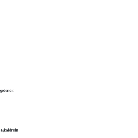
etirir.
rusu olur.
ni de gösterir.
nilişidir.
gidendir.
şkaldırıdır.