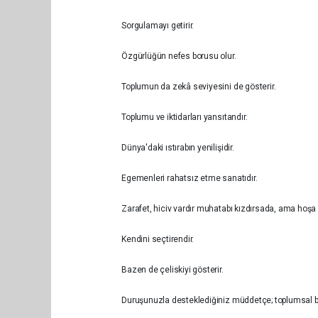
Sorgulamayı g
Özgürlüğün nefes bo
Toplumun da zekâ seviyesi
Toplumu ve iktidarları yansıtandır.
Dünya'daki ıstırabın ye
Egemenleri rahatsız etme sanatıdır.
Zarafet, hiciv vardır muhatabı kızdırsada, ama hoşa 
Kendini seçtirendir.
Bazen de çeliskiyi gösterir.
Duruşunuzla desteklediğiniz müddetçe; toplumsal ba