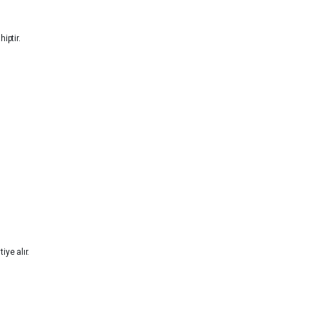
iptir.
 barındırır.
lmayı da anlatır.
ülüğü, bağnazlığı tiye alır.
katar.
öneltir