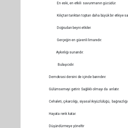
En eski, en etkili savunmanın gücüdür.
Kılıçtan tanktan toptan daha büyük bir etkiye sah
Doğrudan beyni etkiler.
Gerçeğin en güvenli limanıdır.
Aykırılığı sunandır.
Bulaşıcıdır.
Demokrasi dersini de içinde
Gülümsemeyi getirir. Sağlıklı o
Cehaleti, çıkarcılığı, siyasal ikiyüzl
Hayata renk 
Düşündürmeye y