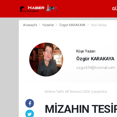
G
Anasayfa
Yazarlar
Özgür KARAKAYA
Yazı Detayı
Köşe Yazarı
Özgür KARAKAYA
ozgur694@hotmail.com
Ekleme Tarihi: 08 Temmuz 2026 -Çarşamba
MİZAHIN TESİ