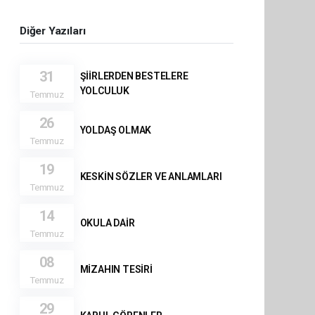
Diğer Yazıları
31
ŞİİRLERDEN BESTELERE
YOLCULUK
Temmuz
26
YOLDAŞ OLMAK
Temmuz
19
KESKİN SÖZLER VE ANLAMLARI
Temmuz
14
OKULA DAİR
Temmuz
08
MİZAHIN TESİRİ
Temmuz
29