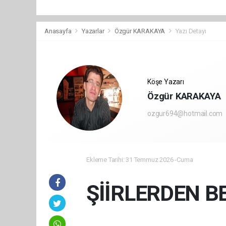
Anasayfa
Yazarlar
Özgür KARAKAYA
Yazı Detayı
Köşe Yazarı
Özgür KARAKAYA
ozgur694@hotmail.com
Ekleme Tarihi: 31 Temmuz 2026 -Cuma
ŞİİRLERDEN B