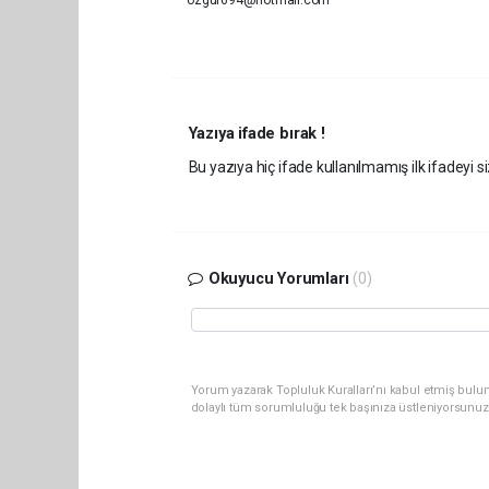
ozgur694@hotmail.com
Yazıya ifade bırak !
Bu yazıya hiç ifade kullanılmamış ilk ifadeyi si
Okuyucu Yorumları
(0)
Yorum yazarak Topluluk Kuralları’nı kabul etmiş bulu
dolaylı tüm sorumluluğu tek başınıza üstleniyorsunuz