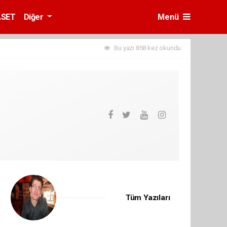
ASET
Diğer
Menü
Bu yazı 858 kez okundu.
Tüm Yazıları