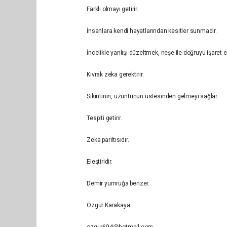
Farklı olmayı getirir.
İnsanlara kendi hayatlarından kesitler sunmadır.
İncelikle yanlışı düzeltmek, neşe ile doğruyu işaret 
Kıvrak zeka gerektirir.
Sıkıntının, üzüntünün üstesinden gelmeyi sağlar.
Tespiti getirir.
Zeka parıltısıdır.
Eleştiridir.
Demir yumruğa benzer.
Özgür Karakaya