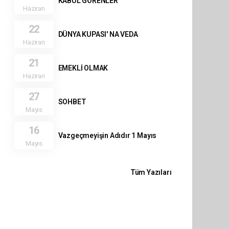
KABUL GÖRENLER
Haziran
22
DÜNYA KUPASI' NA VEDA
Haziran
21
EMEKLİ OLMAK
Haziran
27
SOHBET
Mayıs
16
Vazgeçmeyişin Adıdır 1 Mayıs
Mayıs
Tüm Yazıları