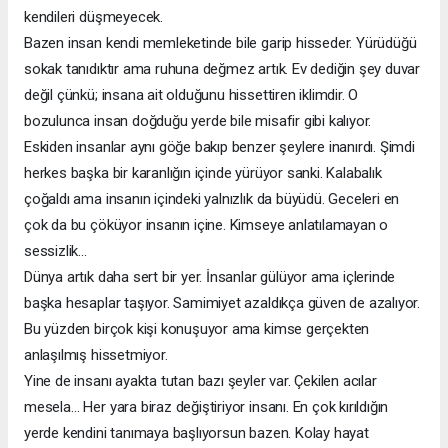
kendileri düşmeyecek.
Bazen insan kendi memleketinde bile garip hisseder. Yürüdüğü
sokak tanıdıktır ama ruhuna değmez artık. Ev dediğin şey duvar
değil çünkü; insana ait olduğunu hissettiren iklimdir. O
bozulunca insan doğduğu yerde bile misafir gibi kalıyor.
Eskiden insanlar aynı göğe bakıp benzer şeylere inanırdı. Şimdi
herkes başka bir karanlığın içinde yürüyor sanki. Kalabalık
çoğaldı ama insanın içindeki yalnızlık da büyüdü. Geceleri en
çok da bu çöküyor insanın içine. Kimseye anlatılamayan o
sessizlik…
Dünya artık daha sert bir yer. İnsanlar gülüyor ama içlerinde
başka hesaplar taşıyor. Samimiyet azaldıkça güven de azalıyor.
Bu yüzden birçok kişi konuşuyor ama kimse gerçekten
anlaşılmış hissetmiyor.
Yine de insanı ayakta tutan bazı şeyler var. Çekilen acılar
mesela… Her yara biraz değiştiriyor insanı. En çok kırıldığın
yerde kendini tanımaya başlıyorsun bazen. Kolay hayat