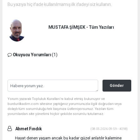
Bu yazıya hiç ifade kullanılmamış ilk ifadeyi siz kullanın.
MUSTAFA ŞİMŞEK - Tüm Yazıları
Okuyucu Yorumları
(1)
Gönder
Yorum yazarak Topluluk Kuralları’nı kabul etmiş bulunuyor ve
burdurilkadim.com sitesine yaptığınız yorumunuzla ilgili doğrudan veya
dolaylı tüm sorumluluğu tek başınıza üstleniyorsunuz. Yazılan tüm
yorumlardan site yönetimi hiçbir şekilde sorumlu tutulamaz.
Ahmet Fındık
(08.05.2026 09:59 - #298)
Hayat denen yaşam ancak bu kadar güzel anlatılır kalemine