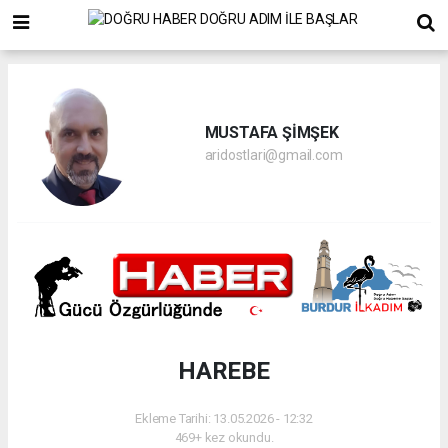
MUSTAFA ŞİMŞEK
aridostlari@gmail.com
HAREBE
Ekleme Tarihi: 13.05.2026 - 12:32
469+ kez okundu.