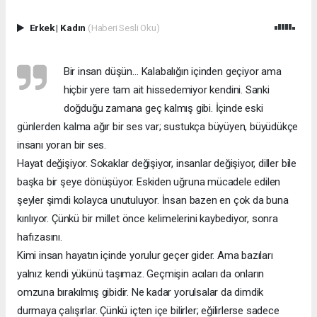
Erkek
|
Kadın
(Haberi Sesli Oku)
Bir insan düşün… Kalabalığın içinden geçiyor ama
hiçbir yere tam ait hissedemiyor kendini. Sanki
doğduğu zamana geç kalmış gibi. İçinde eski
günlerden kalma ağır bir ses var; sustukça büyüyen, büyüdükçe
insanı yoran bir ses.
Hayat değişiyor. Sokaklar değişiyor, insanlar değişiyor, diller bile
başka bir şeye dönüşüyor. Eskiden uğruna mücadele edilen
şeyler şimdi kolayca unutuluyor. İnsan bazen en çok da buna
kırılıyor. Çünkü bir millet önce kelimelerini kaybediyor, sonra
hafızasını.
Kimi insan hayatın içinde yorulur geçer gider. Ama bazıları
yalnız kendi yükünü taşımaz. Geçmişin acıları da onların
omzuna bırakılmış gibidir. Ne kadar yorulsalar da dimdik
durmaya çalışırlar. Çünkü içten içe bilirler; eğilirlerse sadece